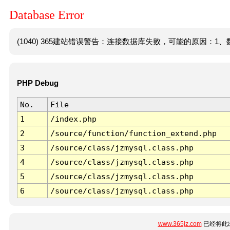
Database Error
(1040) 365建站错误警告：连接数据库失败，可能的原因：1、数
PHP Debug
No.
File
1
/index.php
2
/source/function/function_extend.php
3
/source/class/jzmysql.class.php
4
/source/class/jzmysql.class.php
5
/source/class/jzmysql.class.php
6
/source/class/jzmysql.class.php
www.365jz.com
已经将此