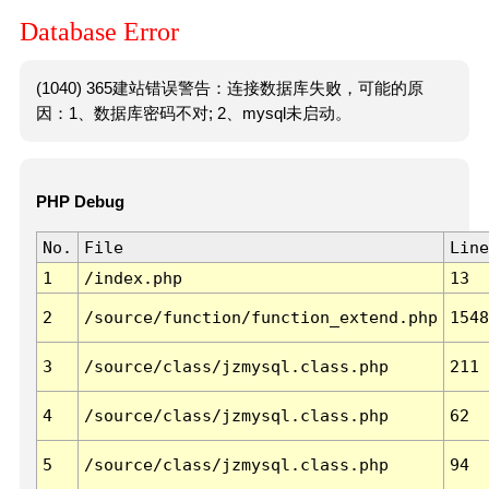
Database Error
(1040) 365建站错误警告：连接数据库失败，可能的原
因：1、数据库密码不对; 2、mysql未启动。
PHP Debug
No.
File
Line
1
/index.php
13
2
/source/function/function_extend.php
1548
3
/source/class/jzmysql.class.php
211
4
/source/class/jzmysql.class.php
62
5
/source/class/jzmysql.class.php
94